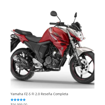
Yamaha FZ-S FI 2.0 Reseña Completa
$
56,999.00
Valorado