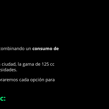
, combinando un
consumo de
la ciudad, la gama de 125 cc
esidades.
ploraremos cada opción para
c: