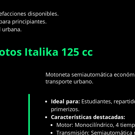
efacciones disponibles
.
para principiantes
.
d urbana
.
tos Italika 125 cc
Motoneta semiautomática económica
transporte urbano
.
Ideal para:
Estudiantes, repartid
primerizos
.
Características destacadas:
Motor: Monocilíndrico, 4 tiemp
Transmisión: Semiautomática r