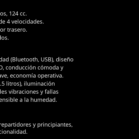
os, 124 cc
.
de 4 velocidades
.
or trasero
.
dos
.
dad (Bluetooth, USB),
diseño
D,
conducción cómoda y
ve,
economía operativa
.
 litros),
iluminación
es vibraciones y fallas
sensible a la humedad
.
epartidores y principiantes,
cionalidad
.