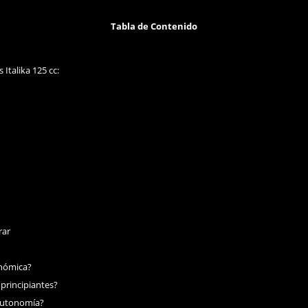
Tabla de Contenido
Italika 125 cc:
rar
onómica?
 principiantes?
 autonomía?