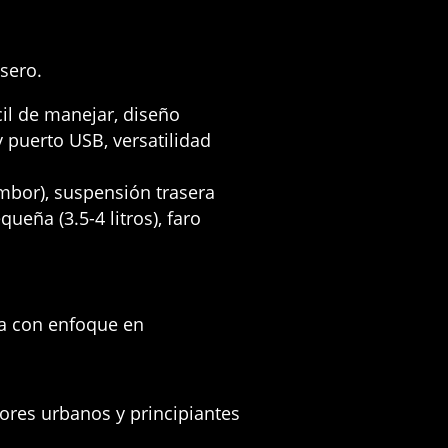
asero
.
il de manejar,
diseño
y puerto USB,
versatilidad
mbor),
suspensión trasera
eña (3.5-4 litros),
faro
a con enfoque en
ores urbanos y principiantes