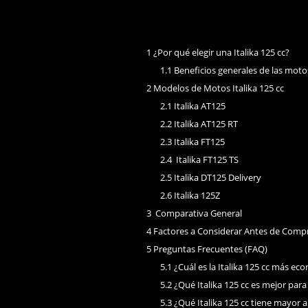
1
¿Por qué elegir una Italika 125 cc?
1.1
Beneficios generales de las motos 
2
Modelos de Motos Italika 125 cc
2.1
Italika AT125
2.2
Italika AT125 RT
2.3
Italika FT125
2.4
Italika FT125 TS
2.5
Italika DT125 Delivery
2.6
Italika 125Z
3
Comparativa General
4
Factores a Considerar Antes de Comp
5
Preguntas Frecuentes (FAQ)
5.1
¿Cuál es la Italika 125 cc más ec
5.2
¿Qué Italika 125 cc es mejor para
5.3
¿Qué Italika 125 cc tiene mayor