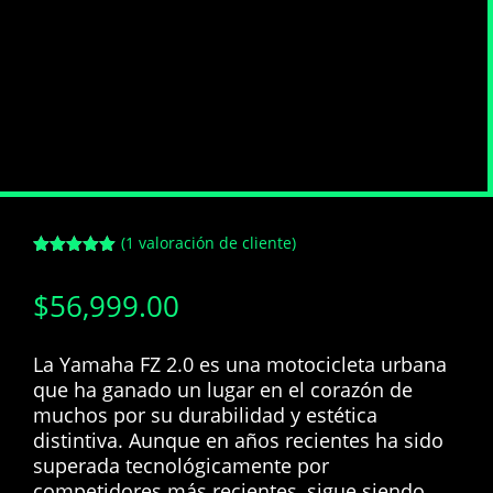
(
1
valoración de cliente)
Valorado
con
5.00
de
$
56,999.00
5 en base
a
valoración
de un
cliente
La Yamaha FZ 2.0 es una motocicleta urbana
que ha ganado un lugar en el corazón de
muchos por su durabilidad y estética
distintiva. Aunque en años recientes ha sido
superada tecnológicamente por
competidores más recientes, sigue siendo