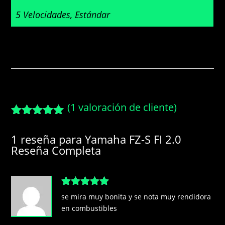
5 Velocidades, Estándar
(
1
valoración de cliente)
Valorado
con
5.00
de
1 reseña para
Yamaha FZ-S FI 2.0
5 en base
Reseña Completa
a
valoración
de un
cliente
Valorado
se mira muy bonita y se nota muy rendidora
con
5
de 5
en combustibles