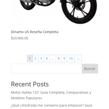
Dinamo U5 Reseña Completa
$
29,900.00
1
2
3
4
…
8
9
10
→
Buscar
Recent Posts
Motos Italika 125: Guía Completa, Comparativas y
Modelos Populares
¿Qué cilindrada me conviene para empezar? Guía