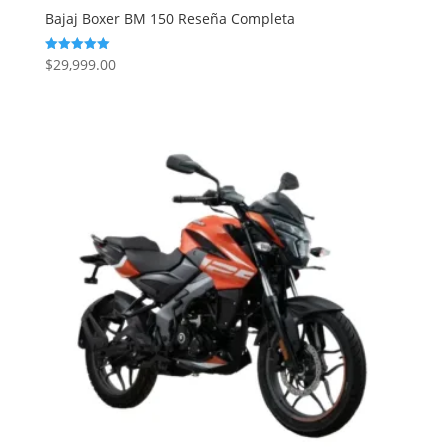
Bajaj Boxer BM 150 Reseña Completa
$
29,999.00
Valorado
con
5.00
de 5