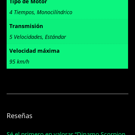
Tipo de Motor
4 Tiempos, Monocilíndrico
Transmisión
5 Velocidades, Estándar
Velocidad máxima
95 km/h
Reseñas
Sé el primero en valorar “Dinamo Scorpion