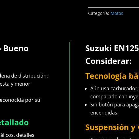
Categoría:
Motos
o Bueno
Suzuki EN125
Considerar:
Tecnología bá
ena de distribución:
esta y menor
Aún usa carburador, l
comparado con inyec
reconocida por su
Sin botón para apag
encendidas.
etallado
Suspensión y 
licos, detalles