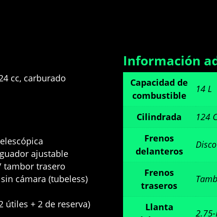
Información ad
24 cc, carburado
Capacidad de
14 L
combustible
Cilindrada
124 
Frenos
telescópica
Disco
delanteros
guador ajustable
/ tambor trasero
Frenos
 sin cámara (tubeless)
Tamb
traseros
2 útiles + 2 de reserva)
Llanta
2.75-