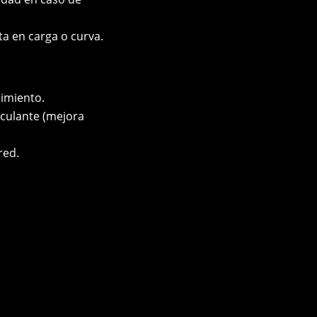
a en carga o curva.
nimiento.
culante (mejora
red.