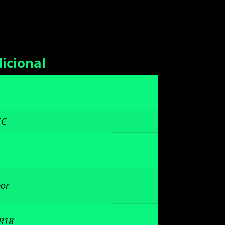
icional
CC
or
R18