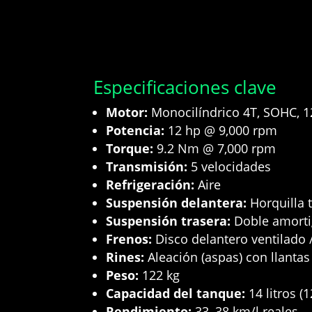
Especificaciones clave
Motor:
Monocilíndrico 4T, SOHC, 1
Potencia:
12 hp @ 9,000 rpm
Torque:
9.2 Nm @ 7,000 rpm
Transmisión:
5 velocidades
Refrigeración:
Aire
Suspensión delantera:
Horquilla 
Suspensión trasera:
Doble amorti
Frenos:
Disco delantero ventilado 
Rines:
Aleación (aspas) con llantas
Peso:
122 kg
Capacidad del tanque:
14 litros (1
Rendimiento:
33–38 km/l reales