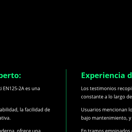
perto:
Experiencia d
ki EN125-2A es una
Los testimonios recop
.
constante a lo largo de
abilidad, la facilidad de
Usuarios mencionan lo
tiva.
bajo mantenimiento, y 
oderna, ofrece una
En tramos empinados 