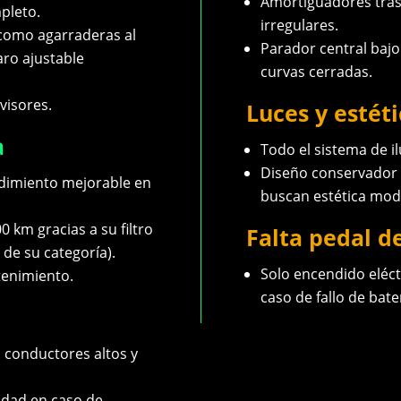
Amortiguadores trase
pleto.
irregulares.
 como agarraderas al
Parador central bajo:
aro ajustable
curvas cerradas.
ovisores.
Luces y estéti
a
Todo el sistema de i
Diseño conservador 
ndimiento mejorable en
buscan estética mod
 km gracias a su filtro
Falta pedal d
de su categoría).
Solo encendido eléct
tenimiento.
caso de fallo de bate
conductores altos y
idad en caso de