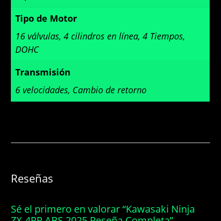
Tipo de Motor
16 válvulas, 4 cilindros en línea, 4 Tiempos,
DOHC
Transmisión
6 velocidades, Cambio de retorno
Reseñas
Sé el primero en valorar “Kawasaki Ninja
ZX-4RR ABS 2025 Reseña Completa”