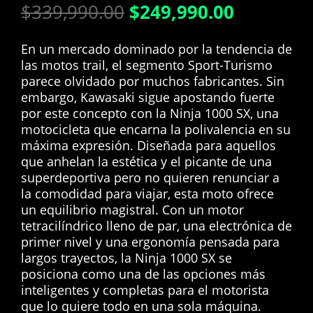
El
El
$
339,990.00
$
249,990.00
precio
precio
original
actual
En un mercado dominado por la tendencia de
era:
es:
las motos trail, el segmento Sport-Turismo
$339,990.00.
$249,990
parece olvidado por muchos fabricantes. Sin
embargo, Kawasaki sigue apostando fuerte
por este concepto con la Ninja 1000 SX, una
motocicleta que encarna la polivalencia en su
máxima expresión. Diseñada para aquellos
que anhelan la estética y el picante de una
superdeportiva pero no quieren renunciar a
la comodidad para viajar, esta moto ofrece
un equilibrio magistral. Con un motor
tetracilíndrico lleno de par, una electrónica de
primer nivel y una ergonomía pensada para
largos trayectos, la Ninja 1000 SX se
posiciona como una de las opciones más
inteligentes y completas para el motorista
que lo quiere todo en una sola máquina.