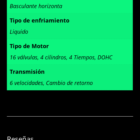
Basculante horizonta
Tipo de enfriamiento
Liquido
Tipo de Motor
16 válvulas, 4 cilindros, 4 Tiempos, DOHC
Transmisión
6 velocidades, Cambio de retorno
Reseñas