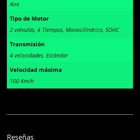
Aire
Tipo de Motor
2 valvulas, 4 Tiempos, Monocilíndrico, SOHC
Transmisión
4 velocidades, Estándar
Velocidad máxima
100 Km/h
Reseñas